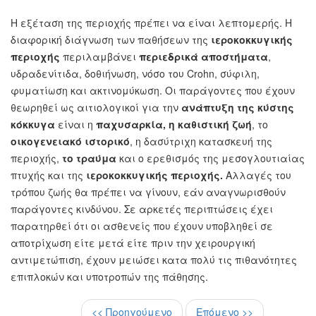
Η εξέταση της περιοχής πρέπει να είναι λεπτομερής. Η
διαφορική διάγνωση των παθήσεων της
ιεροκοκκυγικής
περιοχής
περιλαμβάνει
περιεδρικά αποστήματα
,
υδραδενίτιδα, δοθιήνωση, νόσο του Crohn, σύφιλη,
φυματίωση και ακτινομύκωση. Οι παράγοντες που έχουν
θεωρηθεί ως αιτιολογικοί για την
ανάπτυξη της κύστης
κόκκυγα
είναι η
παχυσαρκία,
η καθιστική ζωή
, το
οικογενειακό ιστορικό
, η δασύτριχη κατασκευή της
περιοχής,
το τραύμα
και ο ερεθισμός της μεσογλουτιαίας
πτυχής και της
ιεροκοκκυγικής περιοχής.
Αλλαγές του
τρόπου ζωής θα πρέπει να γίνουν, εάν αναγνωρισθούν
παράγοντες κινδύνου. Σε αρκετές περιπτώσεις έχει
παρατηρθεί ότι οι ασθενείς που έχουν υποβληθεί σε
αποτρίχωση είτε μετά είτε πριν την χειρουργική
αντιμετώπιση, έχουν μειώσει κατα πολύ τις πιθανότητες
επιπλοκών και υποτροπών της πάθησης.
<< Προηγούμενο
Επόμενο >>