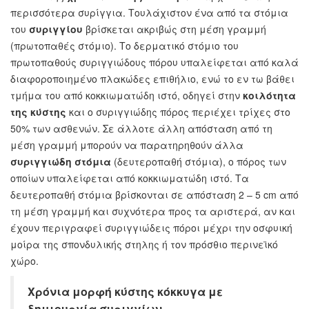
περισσότερα συρίγγια. Τουλάχιστον ένα από τα στόμια
του
συριγγίου
βρίσκεται ακριβώς στη μέση γραμμή
(πρωτοπαθές στόμιο). Το δερματικό στόμιο του
πρωτοπαθούς συριγγιώδους πόρου υπαλείφεται από καλά
διαφοροποιημένο πλακώδες επιθήλιο, ενώ το εν τω βάθει
τμήμα του από κοκκιωματώδη ιστό, οδηγεί στην
κοιλότητα
της κύστης
και ο συριγγιώδης πόρος περιέχει τρίχες στο
50% των ασθενών. Σε άλλοτε άλλη απόσταση από τη
μέση γραμμή μπορούν να παρατηρηθούν άλλα
συριγγιώδη στόμια
(δευτεροπαθή στόμια), ο πόρος των
οποίων υπαλείφεται από κοκκιωματώδη ιστό. Τα
δευτεροπαθή στόμια βρίσκονται σε απόσταση 2 – 5 cm από
τη μέση γραμμή και συχνότερα προς τα αριστερά, αν και
έχουν περιγραφεί συριγγιώδεις πόροι μέχρι την οσφυική
μοίρα της σπονδυλικής στηλης ή τον πρόσθιο περινεϊκό
χώρο.
Χρόνια μορφή κύστης κόκκυγα με
δημιουργία συριγγίων