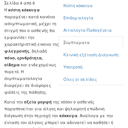
Σελίδα 4 από 6
Κύστη κόκκυγα
Η
κύστη κόκκυγα
παραμένει κατά κανόνα
Επιδημιολογία
ασυμπτωματική, μέχρι τη
Αιτιολογία-Παθογένεια
στιγμή που ο ασθενής θα
εμφανίσει την
Συμπτώματα
χαρακτηριστική εικονα της
φλεγμονής
, δηλαδή
Κλινική εξέταση-Διάγνωση
πόνο, ερυθρότητα,
οίδημα
και ενδεχομένως
Υποτροπή
πυρετό. Η
συμπτωματολογία
Όλες οι σελίδες
διαφέρει σε διάφορες
φάσεις της πάθησης.
Κατά την
οξεία μορφή
της νόσου ο ασθενής
παραπονείται για άλγος και ψηλαφητή επώδυνη
διόγκωση στην περιοχή του
κόκκυγα
. Ανάλογα με την
ένταση του άλγους μπορεί να αδυνατεί να καθήσει ή