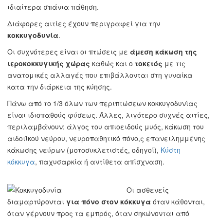
ιδιαίτερα σπάνια πάθηση.
Διάφορες αιτίες έχουν περιγραφεί για την
κοκκυγοδυνία
.
Οι συχνότερες είναι οι πτώσεις με
άμεση κάκωση της
ιεροκοκκυγικής χώρας
καθώς και ο
τοκετός
με τις
ανατομικές αλλαγές που επιβάλλονται στη γυναίκα
κατα την διάρκεια της κύησης.
Πάνω από το 1/3 όλων των περιπτώσεων κοκκυγοδυνίας
είναι ιδιοπαθούς φύσεως. Άλλες, λιγότερο συχνές αιτίες,
περιλαμβάνουν: άλγος του απιοειδούς μυός, κάκωση του
αιδοιϊκού νεύρου, νευροπαθητικό πόνο,ς επανειλημμένης
κάκωσης νεύρων (μοτοσυκλετιστές, οδηγοί),
Κύστη
κόκκυγα
, παχυσαρκία ή αντίθετα απίσχναση.
Ο
ι ασθενείς
διαμαρτύρονται
για πόνο στον κόκκυγα
όταν κάθονται,
όταν γέρνουν προς τα εμπρός, όταν σηκώνονται από