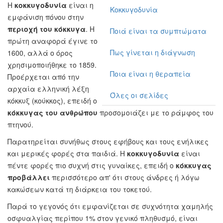
Η
κοκκυγοδυνία
είναι η
Κοκκυγοδυνία
εμφάνιση πόνου στην
περιοχή του κόκκυγα
. Η
Ποιά είναι τα συμπτώματα
πρώτη αναφορά έγινε το
Πως γίνεται η διάγνωση
1600, αλλά ο όρος
χρησιμοποιήθηκε το 1859.
Ποια είναι η θεραπεία
Προέρχεται από την
αρχαία ελληνική λέξη
Όλες οι σελίδες
κόκκυξ (κούκκος), επειδή ο
κόκκυγας του ανθρώπου
προσομοιάζει με το ράμφος του
πτηνού.
Παρατηρείται συνήθως στους εφήβους και τους ενήλικες
και μερικές φορές στα παιδιά. Η
κοκκυγοδυνία
είναι
πέντε φορές πιο συχνή στις γυναίκες, επειδή ο
κόκκυγας
προβάλλει
περισσότερο απ' ότι στους άνδρες ή λόγω
κακώσεων κατά τη διάρκεια του τοκετού.
Παρά το γεγονός ότι εμφανίζεται σε συχνότητα χαμηλής
οσφυαλγίας περίπου 1% στον γενικό πληθυσμό, είναι